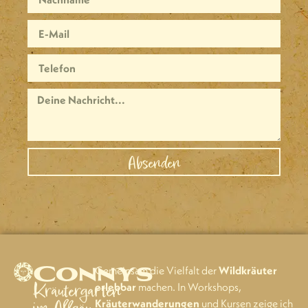
Absenden
Connys
Gemeinsam die Vielfalt der
Wildkräuter
Kräutergarten
erlebbar
machen. In Workshops,
Kräuterwanderungen
und Kursen zeige ich