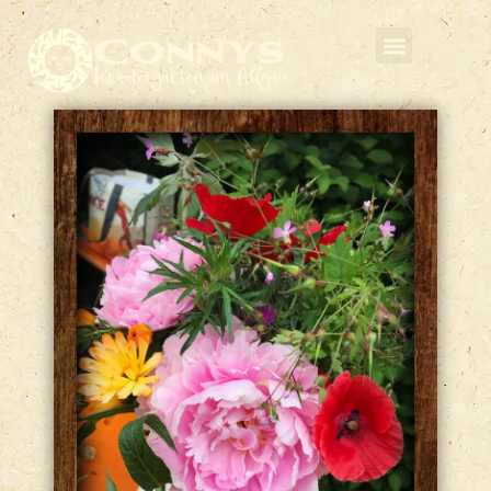
Connys
Kräutergarten im Allgäu